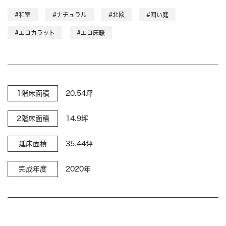
#和室
#ナチュラル
#北欧
#囲い庭
#エコカラット
#エコ床暖
1階床面積
20.54坪
2階床面積
14.9坪
延床面積
35.44坪
完成年度
2020年