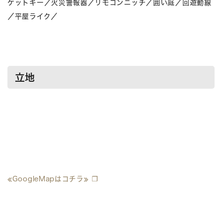
ケットキー／火災警報器／リモコンニッチ／囲い庭／回遊動線
／平屋ライク／
立地
≪GoogleMapはコチラ≫