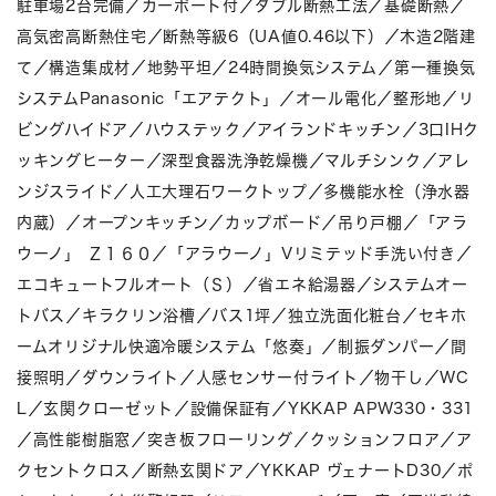
駐車場2台完備／カーポート付／ダブル断熱工法／基礎断熱／
高気密高断熱住宅／断熱等級6（UA値0.46以下）／木造2階建
て／構造集成材／地勢平坦／24時間換気システム／第一種換気
システムPanasonic「エアテクト」／オール電化／整形地／リ
ビングハイドア／ハウステック／アイランドキッチン／3口IHク
ッキングヒーター／深型食器洗浄乾燥機／マルチシンク／アレ
ンジスライド／人工大理石ワークトップ／多機能水栓（浄水器
内蔵）／オープンキッチン／カップボード／吊り戸棚／「アラ
ウーノ」 Ｚ１６０／「アラウーノ」Vリミテッド手洗い付き／
エコキュートフルオート（Ｓ）／省エネ給湯器／システムオー
トバス／キラクリン浴槽／バス1坪／独立洗面化粧台／セキホ
ームオリジナル快適冷暖システム「悠奏」／制振ダンパー／間
接照明／ダウンライト／人感センサー付ライト／物干し／WC
L／玄関クローゼット／設備保証有／YKKAP APW330・331
／高性能樹脂窓／突き板フローリング／クッションフロア／ア
クセントクロス／断熱玄関ドア／YKKAP ヴェナートD30／ポ