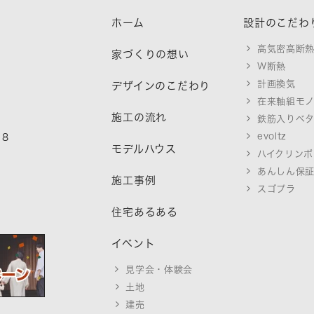
ホーム
設計のこだわ
高気密高断
家づくりの想い
W断熱
計画換気
デザインのこだわり
在来軸組モ
施工の流れ
鉄筋入りベ
evoltz
18
モデルハウス
ハイクリンボ
あんしん保
施工事例
スゴプラ
住宅あるある
イベント
見学会・体験会
土地
建売