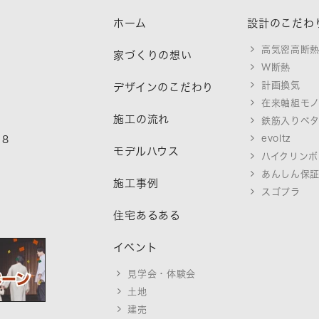
ホーム
設計のこだわ
高気密高断
家づくりの想い
W断熱
計画換気
デザインのこだわり
在来軸組モ
施工の流れ
鉄筋入りベ
evoltz
18
モデルハウス
ハイクリンボ
あんしん保
施工事例
スゴプラ
住宅あるある
イベント
見学会・体験会
土地
建売