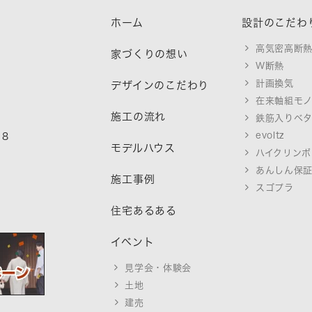
ホーム
設計のこだわ
高気密高断
家づくりの想い
W断熱
計画換気
デザインのこだわり
在来軸組モ
施工の流れ
鉄筋入りベ
evoltz
18
モデルハウス
ハイクリンボ
あんしん保
施工事例
スゴプラ
住宅あるある
イベント
見学会・体験会
土地
建売