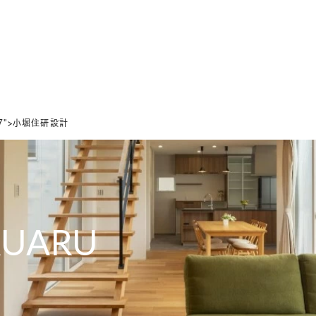
ホーム
家づくりの想い
設計のこだわり
デザインのこだわり
287">小堀住研設計
RUARU