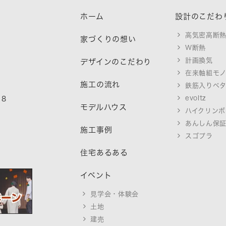
ホーム
設計のこだわ
高気密高断
家づくりの想い
W断熱
計画換気
デザインのこだわり
在来軸組モ
施工の流れ
鉄筋入りベ
evoltz
18
モデルハウス
ハイクリンボ
あんしん保
施工事例
スゴプラ
住宅あるある
イベント
見学会・体験会
土地
建売