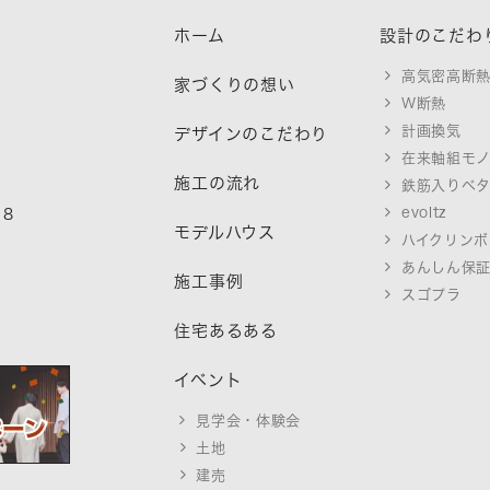
ホーム
設計のこだわ
高気密高断
家づくりの想い
W断熱
計画換気
デザインのこだわり
在来軸組モ
施工の流れ
鉄筋入りベ
evoltz
18
モデルハウス
ハイクリンボ
あんしん保
施工事例
スゴプラ
住宅あるある
イベント
見学会・体験会
土地
建売