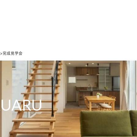
ホーム
家づくりの想い
設計のこだわり
デザインのこだわり
89">完成見学会
RUARU