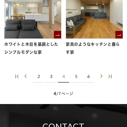
ホワイトと木目を基調とした
家具のようなキッチンと暮ら
シンプルモダンな家
す家
2
3
4
5
6
4
/7ページ
CONTACT