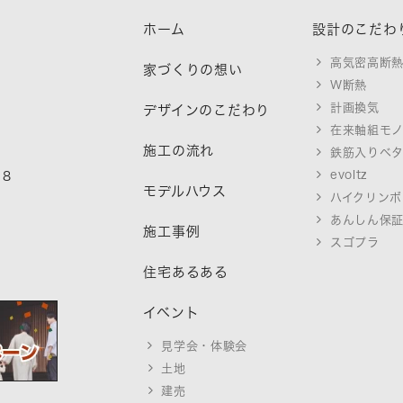
ホーム
設計のこだわ
高気密高断
家づくりの想い
W断熱
計画換気
デザインのこだわり
在来軸組モ
施工の流れ
鉄筋入りベ
evoltz
18
モデルハウス
ハイクリンボ
あんしん保
施工事例
スゴプラ
住宅あるある
イベント
見学会・体験会
土地
建売