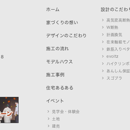
ホーム
設計のこだわ
高気密高断
家づくりの想い
W断熱
計画換気
デザインのこだわり
在来軸組モ
施工の流れ
鉄筋入りベ
evoltz
18
モデルハウス
ハイクリンボ
あんしん保
施工事例
スゴプラ
住宅あるある
イベント
見学会・体験会
土地
建売