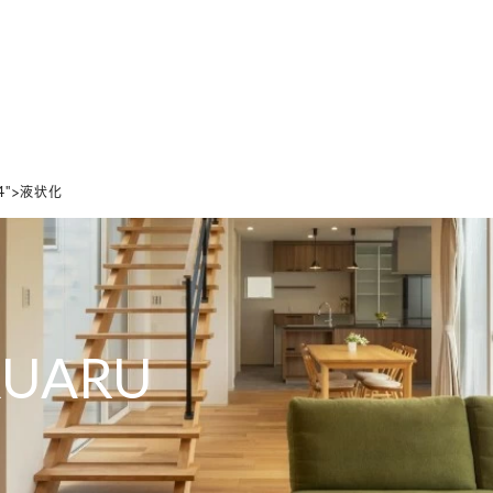
ホーム
家づくりの想い
設計のこだわり
デザインのこだわり
34">液状化
RUARU