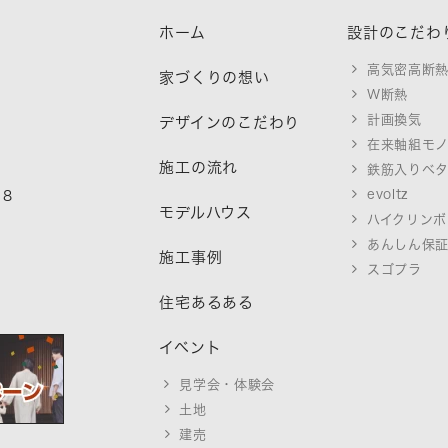
ホーム
設計のこだわ
高気密高断
家づくりの想い
W断熱
計画換気
デザインのこだわり
在来軸組モ
施工の流れ
鉄筋入りベ
evoltz
18
モデルハウス
ハイクリンボ
あんしん保
施工事例
スゴプラ
住宅あるある
イベント
見学会・体験会
土地
建売