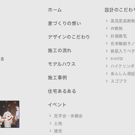
ホーム
設計のこだわ
高気密高断
家づくりの想い
W断熱
計画換気
デザインのこだわり
在来軸組モ
施工の流れ
鉄筋入りベ
evoltz
18
モデルハウス
ハイクリンボ
あんしん保
施工事例
スゴプラ
住宅あるある
イベント
見学会・体験会
土地
建売