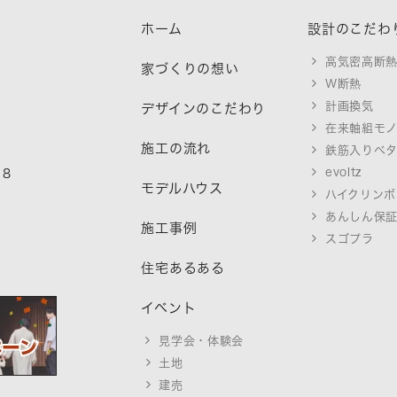
ホーム
設計のこだわ
高気密高断
家づくりの想い
W断熱
計画換気
デザインのこだわり
在来軸組モ
施工の流れ
鉄筋入りベ
evoltz
18
モデルハウス
ハイクリンボ
あんしん保
施工事例
スゴプラ
住宅あるある
イベント
見学会・体験会
土地
建売