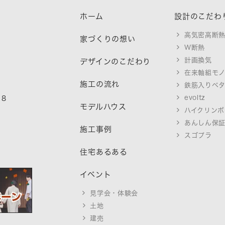
ホーム
設計のこだわ
高気密高断
家づくりの想い
W断熱
計画換気
デザインのこだわり
在来軸組モ
施工の流れ
鉄筋入りベ
evoltz
18
モデルハウス
ハイクリンボ
あんしん保
施工事例
スゴプラ
住宅あるある
イベント
見学会・体験会
土地
建売