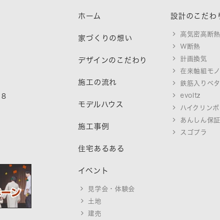
ホーム
設計のこだわ
高気密高断
家づくりの想い
W断熱
計画換気
デザインのこだわり
在来軸組モ
施工の流れ
鉄筋入りベ
evoltz
18
モデルハウス
ハイクリンボ
あんしん保
施工事例
スゴプラ
住宅あるある
イベント
見学会・体験会
土地
建売