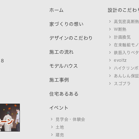
ホーム
設計のこだわ
高気密高断
家づくりの想い
W断熱
計画換気
デザインのこだわり
在来軸組モ
施工の流れ
鉄筋入りベ
evoltz
18
モデルハウス
ハイクリンボ
あんしん保
施工事例
スゴプラ
住宅あるある
イベント
見学会・体験会
土地
建売