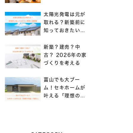
る？」
太陽光発電は元が
取れる？新築前に
知っておきたい費
用と選択肢
新築？建売？中
古？ 2026年の家
づくりを考える
富山でも大ブー
ム！セキホームが
叶える「理想の平
屋」の暮らし