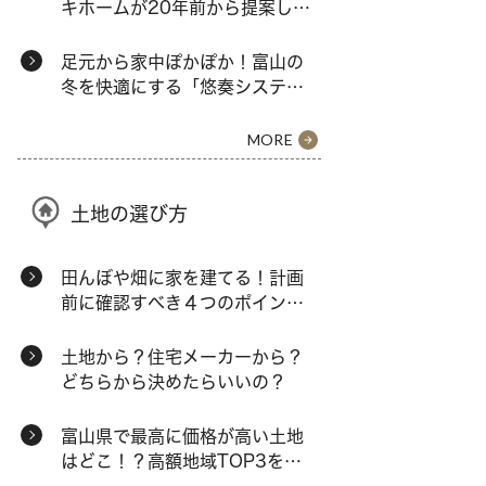
キホームが20年前から提案し続
ける「囲い庭」
足元から家中ぽかぽか！富山の
冬を快適にする「悠奏システ
ム」の秘密とは？
MORE
土地の選び方
田んぼや畑に家を建てる！計画
前に確認すべき４つのポイント
とは？
土地から？住宅メーカーから？
どちらから決めたらいいの？
富山県で最高に価格が高い土地
はどこ！？高額地域TOP3を大
公開！！