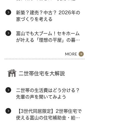
肢
新築？建売？中古？ 2026年の
家づくりを考える
富山でも大ブーム！セキホーム
が叶える「理想の平屋」の暮ら
し
MORE
二世帯住宅を大解説
二世帯の生活費はどう分ける？
先輩の声を聞いてみよう
【3世代同居限定】2世帯住宅で
使える富山の住宅補助金・給付
金まとめ