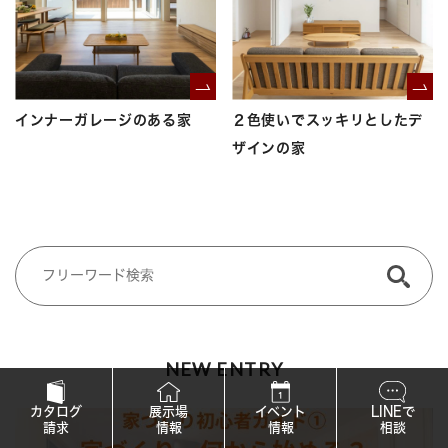
インナーガレージのある家
２色使いでスッキリとしたデ
ザインの家
NEW ENTRY
カタログ
展示場
イベント
LINEで
請求
情報
情報
相談