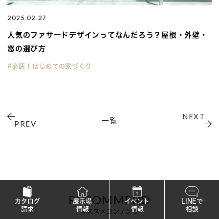
2025.02.27
人気のファサードデザインってなんだろう？屋根・外壁・
窓の選び方
#必読！はじめての家づくり
NEXT
一覧
PREV
RECOMMEND
カタログ
展示場
イベント
LINEで
請求
情報
情報
相談
オススメコンテンツ