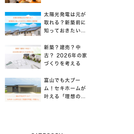
る？」
太陽光発電は元が
取れる？新築前に
知っておきたい費
用と選択肢
新築？建売？中
古？ 2026年の家
づくりを考える
富山でも大ブー
ム！セキホームが
叶える「理想の平
屋」の暮らし