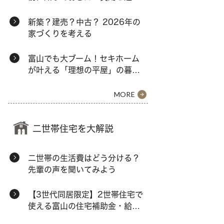
肢
新築？建売？中古？ 2026年の
家づくりを考える
富山でも大ブーム！セキホーム
が叶える「理想の平屋」の暮ら
し
MORE
二世帯住宅を大解説
二世帯の生活費はどう分ける？
先輩の声を聞いてみよう
【3世代同居限定】2世帯住宅で
使える富山の住宅補助金・給付
金まとめ