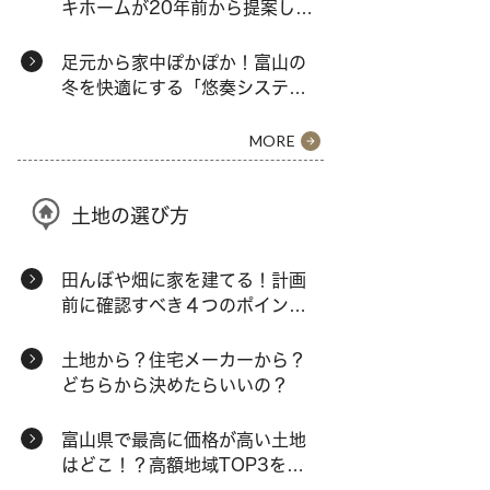
キホームが20年前から提案し続
ける「囲い庭」
足元から家中ぽかぽか！富山の
冬を快適にする「悠奏システ
ム」の秘密とは？
MORE
土地の選び方
田んぼや畑に家を建てる！計画
前に確認すべき４つのポイント
とは？
土地から？住宅メーカーから？
どちらから決めたらいいの？
富山県で最高に価格が高い土地
はどこ！？高額地域TOP3を大
公開！！