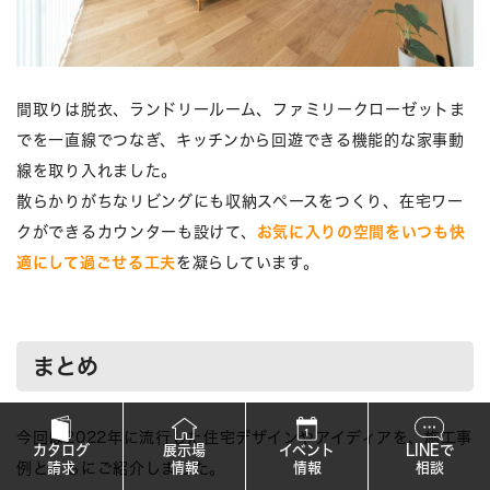
間取りは脱衣、ランドリールーム、ファミリークローゼットま
でを一直線でつなぎ、キッチンから回遊できる機能的な家事動
線を取り入れました。
散らかりがちなリビングにも収納スペースをつくり、在宅ワー
クができるカウンターも設けて、
お気に入りの空間をいつも快
適にして過ごせる工夫
を凝らしています。
まとめ
今回は2022年に流行した住宅デザインやアイディアを、施工事
カタログ
展示場
イベント
LINEで
請求
情報
情報
相談
例とともにご紹介しました。